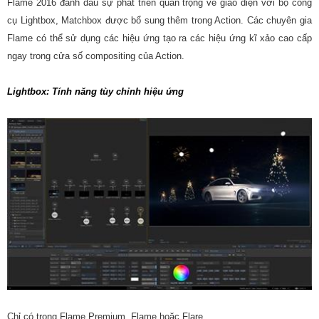
Flame 2016 đánh dấu sự phát triển quan trọng về giao diện với bộ công
cụ Lightbox, Matchbox được bổ sung thêm trong Action. Các chuyên gia
Flame có thể sử dụng các hiệu ứng tạo ra các hiệu ứng kĩ xảo cao cấp
ngay trong cửa số compositing của Action.
Lightbox: Tính năng tùy chỉnh hiệu ứng
Chỉ có trong Flame Premium, Flame hoặc Flare.