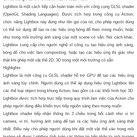
Lightbox là một cách tiếp cận hoàn toàn mới với công cụng GLSL shader
(OpenGL Shading Languages). Được tích hợp trong công cụ Action,
chức năng Lightbox này đúng như tên gọi của nó, cho phép người dùng
có thể sử dụng để tạo ra các hiệu ứng bóng đổ theo mong muốn, hoặc
như trong môi trường ánh sáng của một scene có sẵn. Nói cách khác,
Lightbox cung cấp cho người nghệ sĩ công cụ tạo hiệu ứng ánh sáng,
bóng đổ cho việc làm compositing, hoặc tạo các hiệu ứng thị giác như
thật khi ghép một vật thể 2D, 3D trong một môi trường có sẵn
Highlights:
Lightbox là một công cụ GLSL shader hỗ trợ GPU để tạo các hiệu ứng
ánh sáng tùy chỉnh. Người dùng có thể áp dụng hiệu ứng Lightbox lên
các thể loại object trong khung Action, bao gồm cả các khối hình học 3D.
Lightbox được tích hợp trực tiếp trong quy trình làm việc của Action cho
phép người dùng điều khiển trực tiếp nguồn sáng theo mong muốn
Lightbox shader tiếp nhận thông tin 3 chiều trong bối cảnh như vị trí
camera, vị trí, hướng ánh sáng để tạo ra các hiệu ứng ánh sáng thật
nhất. Điều này cho phép người dùng khi đặt một vật thể vào trong môi
trường sẽ được Lightbox tính toán các thông tin tiếp nhận từ môi trường