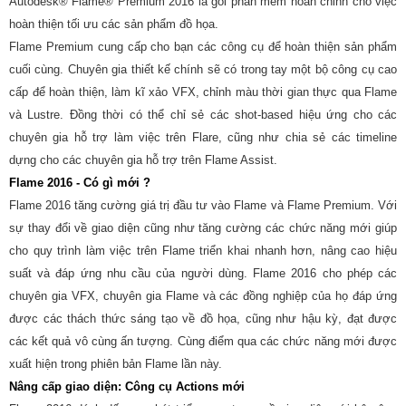
Autodesk® Flame® Premium 2016 là gói phần mềm hoàn chỉnh cho việc
hoàn thiện tối ưu các sản phẩm đồ họa.
Flame Premium cung cấp cho bạn các công cụ để hoàn thiện sản phẩm
cuối cùng. Chuyên gia thiết kế chính sẽ có trong tay một bộ công cụ cao
cấp để hoàn thiện, làm kĩ xảo VFX, chỉnh màu thời gian thực qua Flame
và Lustre. Đồng thời có thể chỉ sẻ các shot-based hiệu ứng cho các
chuyên gia hỗ trợ làm việc trên Flare, cũng như chia sẻ các timeline
dựng cho các chuyên gia hỗ trợ trên Flame Assist.
Flame 2016 - Có gì mới ?
Flame 2016 tăng cường giá trị đầu tư vào Flame và Flame Premium. Với
sự thay đổi về giao diện cũng như tăng cường các chức năng mới giúp
cho quy trình làm việc trên Flame triển khai nhanh hơn, nâng cao hiệu
suất và đáp ứng nhu cầu của người dùng. Flame 2016 cho phép các
chuyên gia VFX, chuyên gia Flame và các đồng nghiệp của họ đáp ứng
được các thách thức sáng tạo về đồ họa, cũng như hậu kỳ, đạt được
các kết quả vô cùng ấn tượng. Cùng điểm qua các chức năng mới được
xuất hiện trong phiên bản Flame lần này.
Nâng cấp giao diện: Công cụ Actions mới