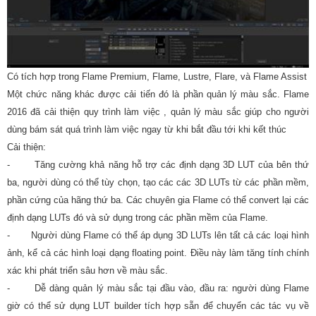
Có tích hợp trong Flame Premium, Flame, Lustre, Flare, và Flame Assist
Một chức năng khác được cải tiến đó là phần quản lý màu sắc. Flame
2016 đã cải thiện quy trình làm việc , quản lý màu sắc giúp cho người
dùng bám sát quá trình làm việc ngay từ khi bắt đầu tới khi kết thúc
Cải thiện:
- Tăng cường khả năng hỗ trợ các định dạng 3D LUT của bên thứ
ba, người dùng có thể tùy chọn, tạo các các 3D LUTs từ các phần mềm,
phần cứng của hãng thứ ba. Các chuyên gia Flame có thể convert lại các
định dạng LUTs đó và sử dụng trong các phần mềm của Flame.
- Người dùng Flame có thể áp dụng 3D LUTs lên tất cả các loại hình
ảnh, kể cả các hình loại dạng floating point. Điều này làm tăng tính chính
xác khi phát triển sâu hơn về màu sắc.
- Dễ dàng quản lý màu sắc tại đầu vào, đầu ra: người dùng Flame
giờ có thể sử dụng LUT builder tích hợp sẵn để chuyển các tác vụ về