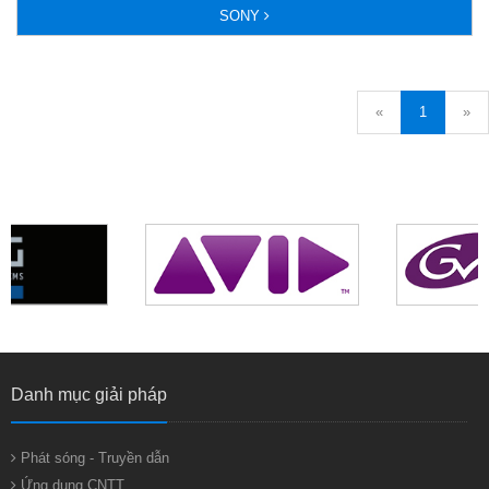
SONY
«
1
»
Danh mục giải pháp
Phát sóng - Truyền dẫn
Ứng dụng CNTT