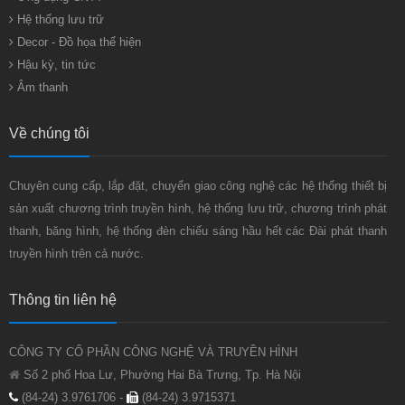
Hệ thống lưu trữ
Decor - Đồ họa thể hiện
Hậu kỳ, tin tức
Âm thanh
Về chúng tôi
Chuyên cung cấp, lắp đặt, chuyển giao công nghệ các hệ thống thiết bị
sản xuất chương trình truyền hình, hệ thống lưu trữ, chương trình phát
thanh, băng hình, hệ thống đèn chiếu sáng hầu hết các Đài phát thanh
truyền hình trên cả nước.
Thông tin liên hệ
CÔNG TY CỔ PHẦN CÔNG NGHỆ VÀ TRUYỀN HÌNH
Số 2 phố Hoa Lư, Phường Hai Bà Trưng, Tp. Hà Nội
(84-24) 3.9761706 -
(84-24) 3.9715371