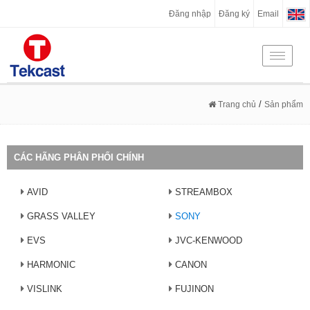
Đăng nhập
Đăng ký
Email
Toggle
navigati
/
Trang chủ
Sản phẩm
CÁC HÃNG PHÂN PHỐI CHÍNH
AVID
STREAMBOX
GRASS VALLEY
SONY
EVS
JVC-KENWOOD
HARMONIC
CANON
VISLINK
FUJINON