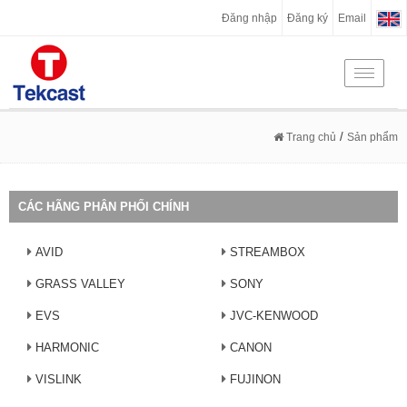
Đăng nhập
Đăng ký
Email
Toggle
navigati
/
Trang chủ
Sản phẩm
CÁC HÃNG PHÂN PHỐI CHÍNH
AVID
STREAMBOX
GRASS VALLEY
SONY
EVS
JVC-KENWOOD
HARMONIC
CANON
VISLINK
FUJINON