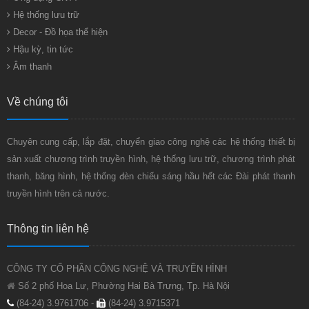
Hệ thống lưu trữ
Decor - Đồ họa thể hiện
Hậu kỳ, tin tức
Âm thanh
Về chúng tôi
Chuyên cung cấp, lắp đặt, chuyển giao công nghệ các hệ thống thiết bị
sản xuất chương trình truyền hình, hệ thống lưu trữ, chương trình phát
thanh, băng hình, hệ thống đèn chiếu sáng hầu hết các Đài phát thanh
truyền hình trên cả nước.
Thông tin liên hệ
CÔNG TY CỔ PHẦN CÔNG NGHỆ VÀ TRUYỀN HÌNH
Số 2 phố Hoa Lư, Phường Hai Bà Trưng, Tp. Hà Nội
(84-24) 3.9761706 -
(84-24) 3.9715371