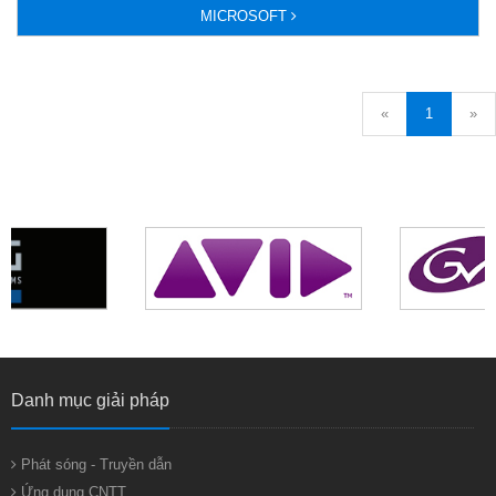
MICROSOFT
«
1
»
Danh mục giải pháp
Phát sóng - Truyền dẫn
Ứng dụng CNTT