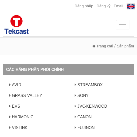
Đăng nhập
Đăng ký
Email
Toggle
navigati
/
Trang chủ
Sản phẩm
CÁC HÃNG PHÂN PHỐI CHÍNH
AVID
STREAMBOX
GRASS VALLEY
SONY
EVS
JVC-KENWOOD
HARMONIC
CANON
VISLINK
FUJINON