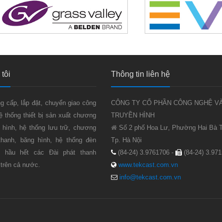
tôi
Thông tin liên hệ
g cấp, lắp đặt, chuyển giao công
CÔNG TY CỔ PHẦN CÔNG NGHỆ V
ệ thống thiết bị sản xuất chương
TRUYỀN HÌNH
n hình, hệ thống lưu trữ, chương
Số 2 phố Hoa Lư, Phường Hai Bà T
 thanh, băng hình, hệ thống đèn
Tp. Hà Nội
g hầu hết các Đài phát thanh
(84-24) 3.9761706 -
(84-24) 3.97
 trên cả nước.
www.tekcast.com.vn
info@tekcast.com.vn