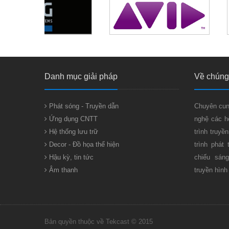
Danh mục giải pháp
Về chúng 
Phát sóng - Truyền dẫn
Chuyên cun
Ứng dụng CNTT
nghệ các h
Hệ thống lưu trữ
trình truyề
Decor - Đồ họa thể hiện
trình phát
Hậu kỳ, tin tức
chiếu sán
Âm thanh
truyền hình
Bản quyền thuộc về Tekcast © 2015