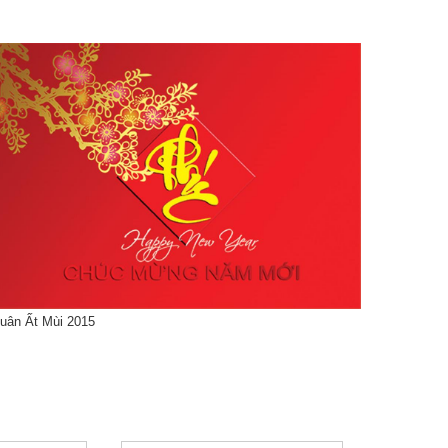
uân Ất Mùi 2015