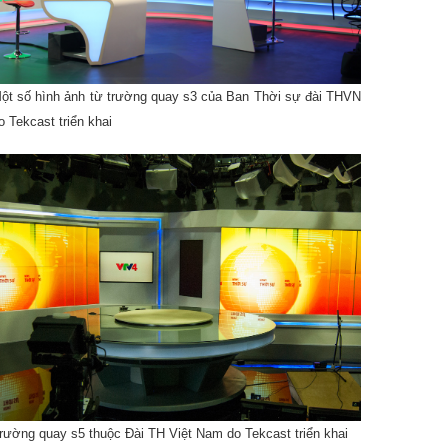
ột số hình ảnh từ trường quay s3 của Ban Thời sự đài THVN
o Tekcast triển khai
rường quay s5 thuộc Đài TH Việt Nam do Tekcast triển khai