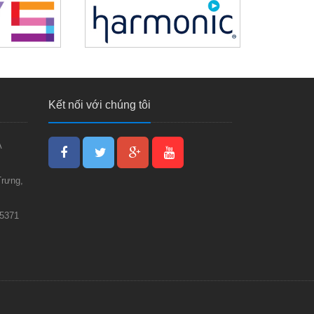
Kết nối với chúng tôi
À
rưng,
15371