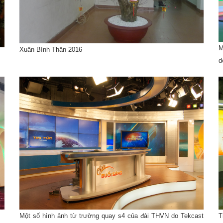
M
Xuân Bính Thân 2016
d
Một số hình ảnh từ trường quay s4 của đài THVN do Tekcast
T