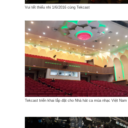
 s3 của Ban Thời sự đài THVN
Tekcast cung cấp và lắp đặt hệ thống thiết
sáng cho đại lễ kỉ niệm 450 năm thủ đô Viên 
t Nam do Tekcast triển khai