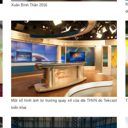
sáng cho lễ hội khai mạc, bế mạc seagame 25 tại Lào
 bị âm thanh ánh
Chăn Lào