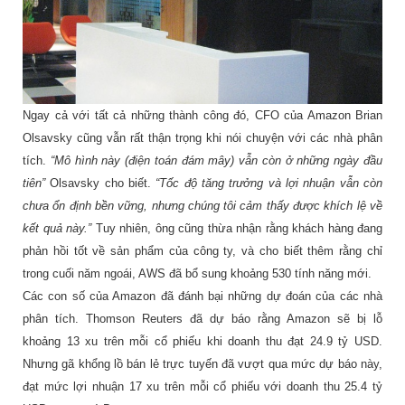
Ngay cả với tất cả những thành công đó, CFO của Amazon Brian
Olsavsky cũng vẫn rất thận trọng khi nói chuyện với các nhà phân
tích.
“Mô hình này (điện toán đám mây) vẫn còn ở những ngày đầu
tiên”
Olsavsky cho biết.
“Tốc độ tăng trưởng và lợi nhuận vẫn còn
chưa ổn định bền vững, nhưng chúng tôi cảm thấy được khích lệ về
kết quả này.”
Tuy nhiên, ông cũng thừa nhận rằng khách hàng đang
phản hồi tốt về sản phẩm của công ty, và cho biết thêm rằng chỉ
trong cuối năm ngoái, AWS đã bổ sung khoảng 530 tính năng mới.
Các con số của Amazon đã đánh bại những dự đoán của các nhà
phân tích. Thomson Reuters đã dự báo rằng Amazon sẽ bị lỗ
khoảng 13 xu trên mỗi cổ phiếu khi doanh thu đạt 24.9 tỷ USD.
Nhưng gã khổng lồ bán lẻ trực tuyến đã vượt qua mức dự báo này,
đạt mức lợi nhuận 17 xu trên mỗi cổ phiếu với doanh thu 25.4 tỷ