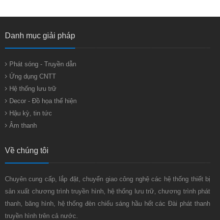
Danh mục giải pháp
Phát sóng - Truyền dẫn
Ứng dụng CNTT
Hệ thống lưu trữ
Decor - Đồ họa thể hiện
Hậu kỳ, tin tức
Âm thanh
Về chúng tôi
Chuyên cung cấp, lắp đặt, chuyển giao công nghệ các hệ thống thiết bị
sản xuất chương trình truyền hình, hệ thống lưu trữ, chương trình phát
thanh, băng hình, hệ thống đèn chiếu sáng hầu hết các Đài phát thanh
truyền hình trên cả nước.