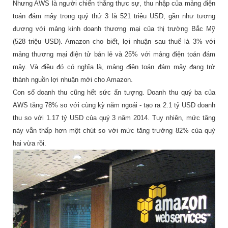
Nhưng AWS là người chiến thắng thực sự, thu nhập của mảng điện
toán đám mây trong quý thứ 3 là 521 triệu USD, gần như tương
đương với mảng kinh doanh thương mại của thị trường Bắc Mỹ
(528 triệu USD). Amazon cho biết, lợi nhuận sau thuế là 3% với
mảng thương mại điện tử bán lẻ và 25% với mảng điện toán đám
mây. Và điều đó có nghĩa là, mảng điện toán đám mây đang trở
thành nguồn lợi nhuận mới cho Amazon.
Con số doanh thu cũng hết sức ấn tượng. Doanh thu quý ba của
AWS tăng 78% so với cùng kỳ năm ngoái - tạo ra 2.1 tỷ USD doanh
thu so với 1.17 tỷ USD của quý 3 năm 2014. Tuy nhiên, mức tăng
này vẫn thấp hơn một chút so với mức tăng trưởng 82% của quý
hai vừa rồi.