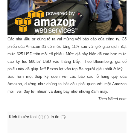
Các nhà đầu tư cũng tỏ ra vui mừng với báo cáo của công ty. Cổ
phiếu của Amazon đã có mức tăng 11% sau vài giờ giao dịch, đạt
mức 625 USD trên mỗi cổ phiếu. Mức giá này hiện đã cao hơn mức
cao kỷ lục 580.57 USD vào tháng Bẩy. Theo Bloomberg, giá cổ
phiếu này đã giúp Jeff Bezos lọt vào top Ba người giàu nhất ở Mỹ.
Sau hơn một thập kỷ quen với các báo cáo lỗ hàng quý của
Amazon, dường như chúng ta bắt đầu phải quen với một Amazon
mới, với đầy lợi nhuận và đang bay nhờ những đám mây.
Theo Wired.com
Kích thước font
In ấn