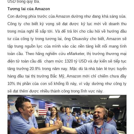
USD trong quý Ba.
Tương lai của Amazon
Con đường phía trước của Amazon dường như đang khá sáng sủa.
Công ty cho biết kỳ vọng sẽ đạt được kỷ lục mới về doanh thu
trong mùa nghỉ lễ sắp tới. Và để trả lời cho câu hỏi về hướng đầu
tư của công ty trong tương lai, ông Olsavsky cho biết, Amazon sẽ
tập trung nguồn lực của mình vào các nền tảng kết nối mang tính
toàn cầu. Theo hãng nghiên cứu eMarketer, thị trường thương mại
điện tử toàn cầu đã chạm mức 1320 tỷ USD và dự kiến sẽ tiếp tục
tăng trưởng 20.9% trong năm nay. Mặc dù là nhà bán lẻ trực tuyến
hàng đầu tại thị trường Bắc Mỹ, Amazon mới chỉ chiếm chưa đầy
10% thị phần của con số khổng lồ này, vì vậy dường như công ty
sẽ đạt thêm được nhiều thành công trong lĩnh vực này.