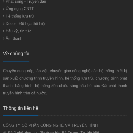
Phát sóng - Truyền dẫn
Ứng dụng CNTT
Hệ thống lưu trữ
Decor - Đồ họa thể hiện
Hậu kỳ, tin tức
Âm thanh
Về chúng tôi
Chuyên cung cấp, lắp đặt, chuyển giao công nghệ các hệ thống thiết bị
sản xuất chương trình truyền hình, hệ thống lưu trữ, chương trình phát
thanh, băng hình, hệ thống đèn chiếu sáng hầu hết các Đài phát thanh
truyền hình trên cả nước.
Thông tin liên hệ
CÔNG TY CỔ PHẦN CÔNG NGHỆ VÀ TRUYỀN HÌNH
Số 2 phố Hoa Lư, Phường Hai Bà Trưng, Tp. Hà Nội